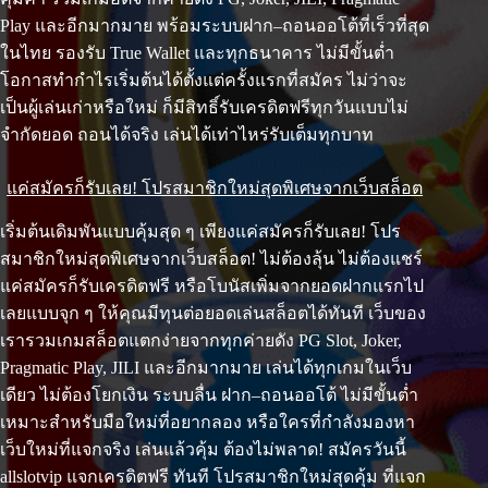
Play และอีกมากมาย พร้อมระบบฝาก–ถอนออโต้ที่เร็วที่สุด
ในไทย รองรับ True Wallet และทุกธนาคาร ไม่มีขั้นต่ำ
โอกาสทำกำไรเริ่มต้นได้ตั้งแต่ครั้งแรกที่สมัคร ไม่ว่าจะ
เป็นผู้เล่นเก่าหรือใหม่ ก็มีสิทธิ์รับเครดิตฟรีทุกวันแบบไม่
จำกัดยอด ถอนได้จริง เล่นได้เท่าไหร่รับเต็มทุกบาท
แค่สมัครก็รับเลย! โปรสมาชิกใหม่สุดพิเศษจากเว็บสล็อต
เริ่มต้นเดิมพันแบบคุ้มสุด ๆ เพียงแค่สมัครก็รับเลย! โปร
สมาชิกใหม่สุดพิเศษจากเว็บสล็อต! ไม่ต้องลุ้น ไม่ต้องแชร์
แค่สมัครก็รับเครดิตฟรี หรือโบนัสเพิ่มจากยอดฝากแรกไป
เลยแบบจุก ๆ ให้คุณมีทุนต่อยอดเล่นสล็อตได้ทันที เว็บของ
เรารวมเกมสล็อตแตกง่ายจากทุกค่ายดัง PG Slot, Joker,
Pragmatic Play, JILI และอีกมากมาย เล่นได้ทุกเกมในเว็บ
เดียว ไม่ต้องโยกเงิน ระบบลื่น ฝาก–ถอนออโต้ ไม่มีขั้นต่ำ
เหมาะสำหรับมือใหม่ที่อยากลอง หรือใครที่กำลังมองหา
เว็บใหม่ที่แจกจริง เล่นแล้วคุ้ม ต้องไม่พลาด! สมัครวันนี้
allslotvip แจกเครดิตฟรี ทันที โปรสมาชิกใหม่สุดคุ้ม ที่แจก