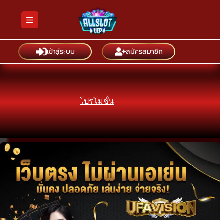
Skip
to
content
เข้าสู่ระบบ
สมัครสมาชิก
โปรโมชั่น